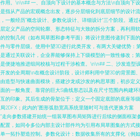
作用。\n\n## 一、自顶向下设计的基本概念与方法\n自顶向下
计是指从产品的宏观概念出发，逐步分层细化到底层细节的设计
程，一般经历“概念设计、参数化设计、详细设计”三个阶段。通过
顶层定义产品的空间轮廓、形态特征与大致的拆分方案，再利用
件的控制几何（如布局草图和参考平面）将设计意图传递到下面
组件与零件层级。使用中望3D进行此类开发，有两大关键优势：
一是通过关联设计，企业界能够保持上下级模型的一致性修改；
是便捷地推进组间校核与过程干涉检查。\n\n## 二、沙发造型
开发的全周期\n在概念设计阶段，设计师利用中望3D的背景图
自由造型与快速曲面模块，搭建沙龙或沙发的构思草图，初步定
座面的一般角度、靠背的巨大S曲线形态以及在尺寸范围内构建环
交互的印象。其后生成的骨架位于：定义一个固定底部的底座等
局2DFX；此内的“图形弧肋宽高系统里随时可与迭代更换方案
→”走向参数搭建开始统一组装草图布局矩阵进行后续的侧面框架
数配置，如同令多位内部主设计部件均为引用布局草图集的方式
收单一拓扑塑造控制。参数化设计：数据收集所有的支撑化（例