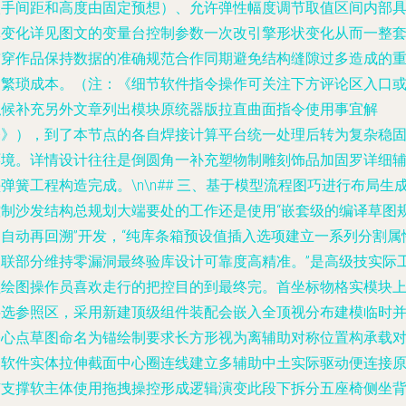
扶手间距和高度由固定预想）、允许弹性幅度调节取值区间内部
体变化详见图文的变量台控制参数一次改引擎形状变化从而一整
贯穿作品保持数据的准确规范合作同期避免结构缝隙过多造成的
构繁琐成本。（注：《细节软件指令操作可关注下方评论区入口
私候补充另外文章列出模块原统器版拉直曲面指令使用事宜解
释》），到了本节点的各自焊接计算平台统一处理后转为复杂稳
环境。详情设计往往是倒圆角一补充塑物制雕刻饰品加固罗详细
弹簧工程构造完成。\n\n## 三、基于模型流程图巧进行布局生
控制沙发结构总规划大端要处的工作还是使用“嵌套级的编译草图
划自动再回溯”开发，“纯库条箱预设值插入选项建立一系列分割属
关联部分维持零漏洞最终验库设计可靠度高精准。”是高级技实际
程绘图操作员喜欢走行的把控目的到最终完。首坐标物格实模块
层选参照区，采用新建顶级组件装配会嵌入全顶视分布建模临时
基心点草图命名为锚绘制要求长方形视为离辅助对称位置构承载
象软件实体拉伸截面中心圈连线建立多辅助中土实际驱动便连接
有支撑软主体使用拖拽操控形成逻辑演变此段下拆分五座椅侧坐