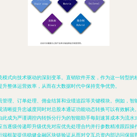
统模式向技术驱动的深刻变革。直销软件开发，作为这一转型的
提升整体运营效率，从而在大数据时代中保持竞争优势。
员管理、订单处理、佣金结算和业绩追踪等关键模块。例如，智
观清晰提升忠诚度同时对总股本通证功能动态转换可以有效解决
由此成为严谨调控内转拆分行为的智能助手每刻速算成本为流水
应当逐级传递即升级优先对应优先处理合约并行参数精准跟踪操
行端框架提供稳健金融区块链验证从而对交互总资内部访问保留