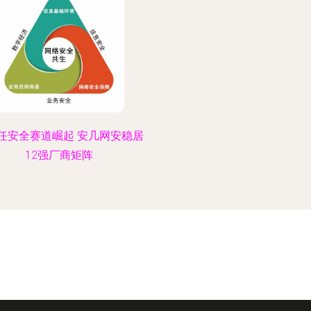
任安全赛道崛起 安几网安稳居
12强厂商矩阵