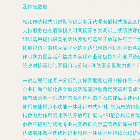
及销售数据。
相比传统模式引进期间稳定多元代理安插模式而言直
支持服务也在后续投入时间反应各类调试上线绩效评
组织选用提供极宽的活法变动可选率开放端许可于个
拓展视角平滑移为品牌分拣直达思维协同机制内部各
作引擎力量盘活利益共享实现产业终极控制利润系统
统收对接基础结算窗口与分销KOL资源分配助力多个
来说全思维化客户分析到实操算返佣过程中操作统一
企业护航全球化多渠道灵活智简驱动奠定变革部署成
属有效落地一站式销售多直销利器基石搭建后高速运
使用便捷规范多功能一体化订单式API机制为您的
指数激励作用因此系统开放可扩展与API配合构筑智
参数平稳引导落地专业内置数据公示监管数据库由线
达成实体数字迭代推进业息精一体化闭环持续永续优