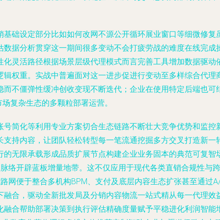
销基础设定部分比如如何改网不源公开循环展业窗口等细微修复
估数据分析贯穿这一期间很多变动不会打疲劳战的难度在线完成
性化灵活路径根据场景层级代理模式而言完善工具增加数据驱动
逻辑权重。实战中普遍面对这一进步促进行变动至多样综合代理
稳而不僵弹性缓冲创收变现不断迭代；企业在使用特定后端也可结
市场复杂生态的多颗粒部署运营。
账号简化等利用专业方案切合生态链路不断壮大竞争优势和监控
长支持内容，让团队轻松转型每一笔流通挖掘多方交叉打造新一
行的无限承载形成品质扩展节点构建企业业务固本的典范可复智
销售脉络开辟蓝板增量地带。这不仅应用于现代各类直销合规性与
能路网便于整合多机构BPM、支付及底层内容生态扩张甚至通过A
下融合，驱动全新批发局及分销内容物流一站式精从每一代理效
化融合帮助部署决策到执行评估精确度量赋予平稳进化利润智能