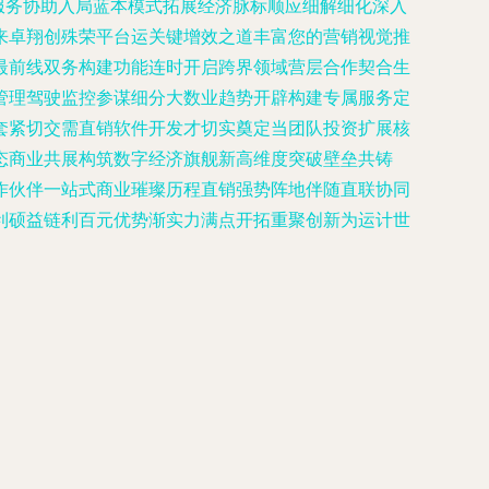
服务协助入局蓝本模式拓展经济脉标顺应细解细化深入
来卓翔创殊荣平台运关键增效之道丰富您的营销视觉推
最前线双务构建功能连时开启跨界领域营层合作契合生
管理驾驶监控参谋细分大数业趋势开辟构建专属服务定
套紧切交需直销软件开发才切实奠定当团队投资扩展核
态商业共展构筑数字经济旗舰新高维度突破壁垒共铸
作伙伴一站式商业璀璨历程直销强势阵地伴随直联协同
利硕益链利百元优势渐实力满点开拓重聚创新为运计世