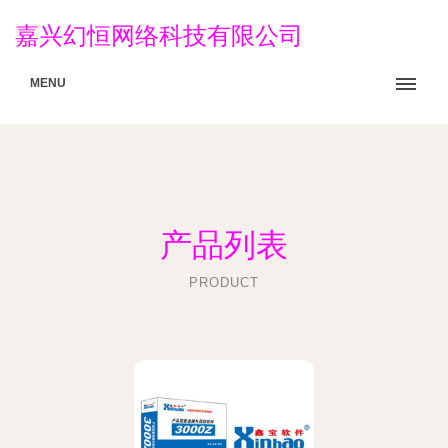
嘉兴幻恒网络科技有限公司
MENU
产品列表
PRODUCT