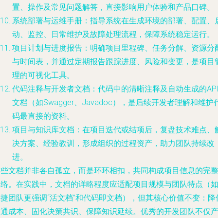
置、操作及常见问题解答，直接影响用户体验和产品口碑。
系统部署与运维手册
：指导系统在生成环境的部署、配置、
动、监控、日常维护及故障处理流程，保障系统稳定运行。
项目计划与进度报告
：明确项目里程碑、任务分解、资源分
与时间表，并通过定期报告跟踪进度、风险和变更，是项目
理的可视化工具。
代码注释与开发者文档
：代码中的清晰注释及自动生成的AP
文档（如Swagger、Javadoc），是后续开发者理解和维护
码最直接的资料。
项目与知识库文档
：在项目迭代或结项后，复盘技术难点、
决方案、经验教训，形成组织的过程资产，助力团队持续改
进。
这些文档并非各自孤立，而是环环相扣，共同构成项目信息的完
网络。在实践中，文档的详略程度应适配项目规模与团队特点（
敏捷团队更强调“活文档”和代码即文档），但其核心价值不变：
降
沟通成本、固化决策共识、保障知识延续
。优秀的开发团队不仅